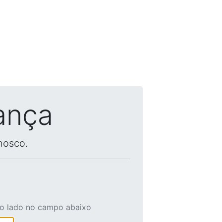
ança
nosco.
ao lado no campo abaixo