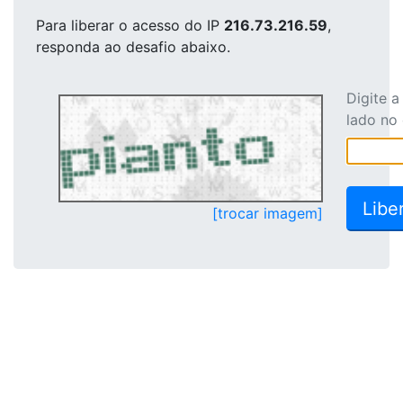
Para liberar o acesso
do IP
216.73.216.59
,
responda ao desafio abaixo.
Digite 
lado no
[trocar imagem]