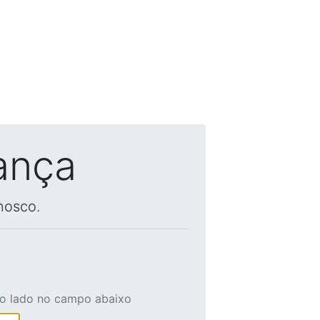
ança
nosco.
ao lado no campo abaixo